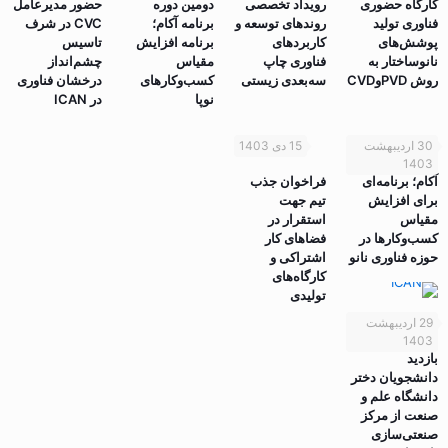
کارگاه حضوری
رویداد تخصصی
دومین دوره
حضور مدیرعامل
فناوری تولید
روندهای توسعه و
برنامه آکام؛
CVC در شرف
پوشش‌های
کاربردهای
برنامه افزایش
تاسیس
نانوساختار به
فناوری چاپ
مقیاس
چشم‌انداز
روش PVDوCVD
سه‌بعدی زیستی
کسب‌وکارهای
درخشان فناوری
نوپا
در ICAN
30 اردیبهشت
15 دی 1403
1403
آکام؛ برنامه‌ای
فراخوان جذب
برای افزایش
تیم جهت
مقیاس
استقرار در
کسب‌وکارها در
فضاهای کار
حوزه فناوری نانو
اشتراکی و
کارگاه‌های
تولیدی
29 اردیبهشت
1403
بازدید
دانشجویان دختر
دانشگاه علم و
صنعت از مرکز
صنعتی‌سازی