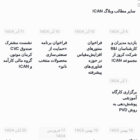
سایر مطالب وبلاگ ICAN
4 آذر 1404
10 آذر 1404
10 آذر 1404
11 آذر 1404
بازدید مدیران و
فراخوان
فراخوان برنامه
نشست مشترک
کارشناسان R&I
منتورهای
«حمایت از
صندوق CVC
شرکت کروز از
افزایش‌مقیاس
صنعتی‌سازی
کرمان موتور،
مجموعه ICAN
در حوزه
محصولات منتخب
گروه مالی کارآمد
فناوری‌های
نانو»
و ICAN
پیشرفته
1 آذر 1404
برگزاری کارگاه
آموزشی
پوشش‌دهی به
روش PVD
10 بهمن 1403
10 بهمن 1403
17 فروردین
25 آبان 1404
1404