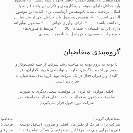
نیمه‌صنعتی با اعطای حمایت حاضر وجود داشته باشد؛
3- محصول
باید حداقل دارای نمونه اولیه کاربردی و تکرارپذیر باشد (ارائه یا
امکان دریافت تاییدیه نانومقیاس آزمایشی برای اثبات این موضوع
الزامی است)؛
4- همچنین محصول باید حداقل یکی از شرایط زیر
را داشته باشند:
* دارای نوآوری جهانی
* محصول نوآورانه
دارای اثرات اقتصادی-اجتماعی بالا
* مرتبط با فناوری‌های
حوزه چاپ سه‌بعدی، میکرونیدل، یا نانومواد دوبعدی
گروه‌بندی متقاضیان
با توجه به لزوم توجه به مباحث رشد شرکت از جنبه کسب‌وکار و
همچنین اهمیت نگرش، تجارب و توانمندی هم‌بنیانگذاران، افراد
کلیدی و راهبران فعال در یک شرکت نوپا، گروه‌بندی متقاضیان به
شرح زیر است:
(نکته:
مواردی که فردی در موقعیت شغلی دیگری به صورت
تمام‌وقت مشغول به فعالیت باشد، ادعای فعالیت تمام‌وقت در
شرکت مورد قبول قرار نمی‌گیرد.)
متقاضیان گروه ۱
متقاضیان
شرکت برای هر یک از نقش‌های اصلی و ضروری (شامل توسعه
فردی با 
فنی و اجرایی ولی نه صرفا این دو موقعیت) همکار تمام وقت با
مدیرفنی