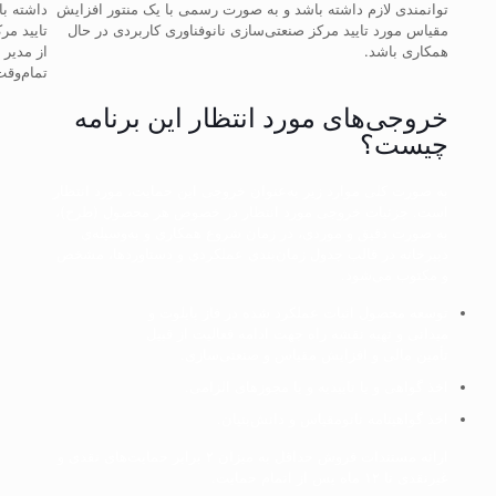
توانمندی لازم داشته باشد و به صورت رسمی با یک منتور افزایش
داشته ب
مقیاس مورد تایید مرکز صنعتی‌سازی نانوفناوری کاربردی در حال
تایید مر
همکاری باشد.
از مدیر 
تمام‌وق
خروجی‌های مورد انتظار این برنامه
چیست؟
به صورت کلی موارد زیر به‌عنوان خروجی این حمایت، مورد انتظار
است. جزئیات خروجی مورد انتظار در خصوص هر محصول (طرح)،
به صورت دقیق و موردی، در زمان شروع همکاری و به‌وسیله‌ی
دبیرخانه در قالب جدول زمان‌بندی عملکردی و دستاوردها، مشخص
و مکتوب می‌شود.
توسعه محصول اثبات عملکرد شده در فاز پایلوت و
میدانی و تهیه نقشه راه جهت ادامه فعالیت از قبیل
تأمین مالی و افزایش مقیاس و صنعتی‌سازی.
اخذ گواهی و یا تاییدیه و یا مجوزهای الزامی.
اخذ گواهینامه نانومقیاس و دانش‌بنیان.
ارائه مستندات فروش حداقل به میزان ۲ برابر حمایت‌های نقدی و
غیرنقدی تا ۱۲ ماه پس از اتمام حمایت.