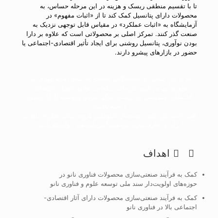
تا با تقسیم منطقی ریسک و هزینه در این مرحله حساس، به
محصولات دارای پتانسیل کمک کند تا از «اثبات مفهوم» در
آزمایشگاه به «اثبات عملکرد» در مقیاس قابل توجهی نزدیک به
صنعت گذر کنند. تمرکز اصلی بر محصولاتی است که علاوه بر دارا
بودن نوآوری، پتانسیل روشنی برای ایجاد تأثیر اقتصادی-اجتماعی یا
حضور در بازارهای پیشرو دارند.
ما در این مسیر، از محصولاتی حمایت می‌کنیم که نه تنها از مرز
نوآوری جهانی عبور کرده‌اند، بلکه می‌توانند تأثیرات اقتصادی-
اجتماعی ملموسی بر کیفیت زندگی مردم و توسعه پایدار کشور
داشته باشند.
امید است این گام، زمینه‌ساز شکوفایی هرچه بیشتر فناوری نانو در
ایران و تجاری‌سازی موفقیت‌آمیز ایده‌های نوآورانه باشد.
اهداف
کمک به فرآیند صنعتی‌سازی محصولات فناوری نانو در
حوزه‌های اولویت‌دار سند ملی توسعه علوم و فناوری نانو
کمک به فرآیند صنعتی‌سازی محصولات دارای آثار اقتصادی-
اجتماعی بالا در فناوری نانو