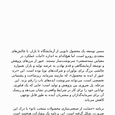
قابل توجه متقاضیان گرامی: آخرین مهلت ثبت‌نام ۱۵ دی‌ماه
۱۴۰۴ می‌باشد؛
به درخواست‌هایی که از این تاریخ به بعد ثبت شوند، به هیچ
عنوان ترتیب اثر داده نمی‌شود.
مسیر توسعه یک محصول نانویی از آزمایشگاه تا بازار، با چالش‌های
متعددی روبرو است، اما هیچ‌کدام به اندازه «اثبات عملکرد در
مقیاس نیمه‌صنعتی» سرنوشت‌ساز نیستند. عبور از مرزهای پژوهش
و توسعه آزمایشگاهی و قدم نهادن به عرصه تولید و بازار، همواره
چالشی بزرگ برای نوآوران و شرکت‌های نوپا بوده است. این «دره
عبور از ایده به محصول»، که نیازمند سرمایه، زیرساخت و پشتیبانی
تخصصی است، می‌تواند سرنوشت ایده‌های ناب را رقم بزند. این
مرحله، پل ضروری بین پژوهش و تولید است؛ جایی که یک فناوری،
توانایی خود را برای کار در شرایط واقعی‌تر نشان می‌دهد و ریسک
آن برای سرمایه‌گذاران و مشتریان آینده به طور قابل توجهی
کاهش می‌یابد.
برنامه «حمایت از صنعتی‌سازی محصولات منتخب نانو» با درک این
ضرورت، شکل گرفته است. این برنامه یک مشارکت هدفمند است